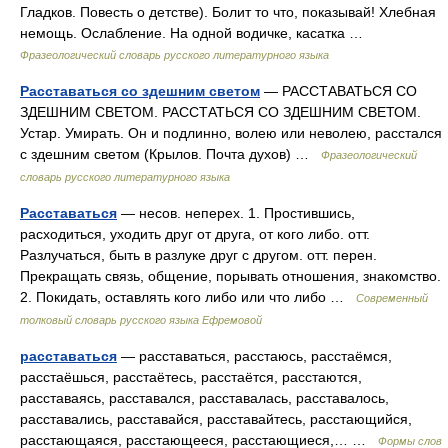
Гладков. Повесть о детстве). Болит то что, показывай! Хлебная
немощь. Ослабление. На одной водичке, касатка …
Фразеологический словарь русского литературного языка
Расставаться со здешним светом
— РАССТАВАТЬСЯ СО
ЗДЕШНИМ СВЕТОМ. РАССТАТЬСЯ СО ЗДЕШНИМ СВЕТОМ.
Устар. Умирать. Он и подлинно, волею или неволею, расстался
с здешним светом (Крылов. Почта духов) …
Фразеологический
словарь русского литературного языка
Расставаться
— несов. неперех. 1. Простившись,
расходиться, уходить друг от друга, от кого либо. отт.
Разлучаться, быть в разлуке друг с другом. отт. перен.
Прекращать связь, общение, порывать отношения, знакомство.
2. Покидать, оставлять кого либо или что либо …
Современный
толковый словарь русского языка Ефремовой
расставаться
— расставаться, расстаюсь, расстаёмся,
расстаёшься, расстаётесь, расстаётся, расстаются,
расставаясь, расставался, расставалась, расставалось,
расставались, расставайся, расставайтесь, расстающийся,
расстающаяся, расстающееся, расстающиеся,… …
Формы слов