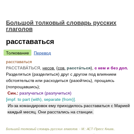
Большой толковый словарь русских
глаголов
расставаться
Толкование
Перевод
расставаться
РАССТАВА́ТЬСЯ
,
несов.
(
сов.
расста́ться
),
с кем и без доп.
Разделяться (разделиться) друг с другом под влиянием
обстоятельств или расходиться (разойтись), прощаясь
(попрощавшись);
Син.:
разлучаться (разлучиться)
[impf. to part (with), separate (from)].
Из-за командировок ему приходилось расставаться с Марией
каждый месяц. Они расстались на станции.
Большой толковый словарь русских глаголов. - М.: АСТ-Пресс Книга.
.